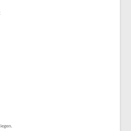
g
iegen.