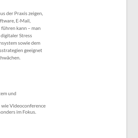
s der Praxis zeigen,
tware, E‐Mail,
 führen kann – man
igitaler Stress
ensystem sowie dem
sstrategien geeignet
schwächen.
stem und
n wie Videoconference
sonders im Fokus.